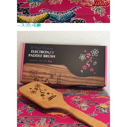
→スゴい石鹸