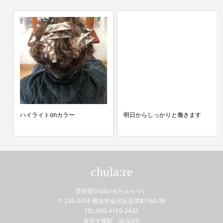
ハイライトonカラー
明日からしっかりと働きます
chula:re
美容室chula:re(ちゅらり）
〒236-0016 横浜市金沢区谷津町160-39
TEL.080-4169-2442
金沢文庫駅 徒歩3分