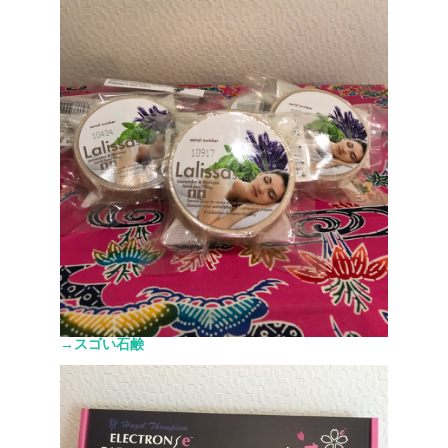
→スゴい石鹸