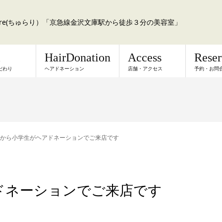
a:re(ちゅらり）「京急線金沢文庫駅から徒歩３分の美容室」
l
HairDonation
Access
Rese
だわり
ヘアドネーション
店舗・アクセス
予約・お問
から小学生がヘアドネーションでご来店です
ドネーションでご来店です