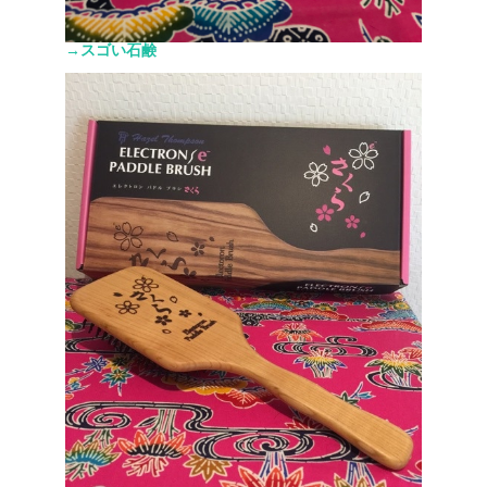
→スゴい石鹸