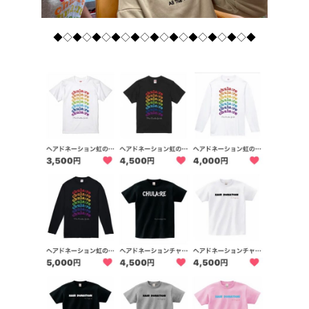
◆◇◆◇◆◇◆◇◆◇◆◇◆◇◆◇◆◇◆◇◆