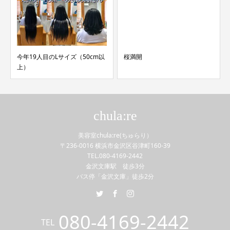
今年19人目のLサイズ（50cm以
桜満開
上）
chula:re
美容室chula:re(ちゅらり）
〒236-0016 横浜市金沢区谷津町160-39
TEL.080-4169-2442
金沢文庫駅 徒歩3分
バス停「金沢文庫」徒歩2分
080-4169-2442
TEL