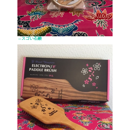
→スゴい石鹸