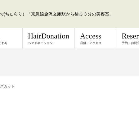
a:re(ちゅらり）「京急線金沢文庫駅から徒歩３分の美容室」
l
HairDonation
Access
Rese
だわり
ヘアドネーション
店舗・アクセス
予約・お問
ズカット