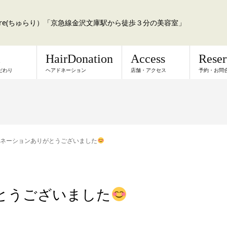
a:re(ちゅらり）「京急線金沢文庫駅から徒歩３分の美容室」
l
HairDonation
Access
Rese
だわり
ヘアドネーション
店舗・アクセス
予約・お問
ネーションありがとうございました
とうございました