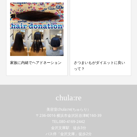
家族に内緒でヘアドネーション
さつまいもがダイエットに良い
って？
chula:re
美容室chula:re(ちゅらり）
〒236-0016 横浜市金沢区谷津町160-39
TEL.080-4169-2442
金沢文庫駅 徒歩3分
バス停「金沢文庫」徒歩2分