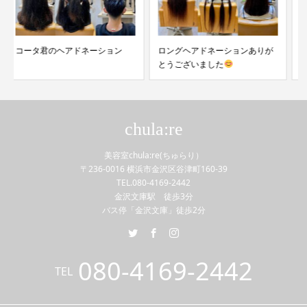
ロングヘアドネーションありが
初めてのヘアドネーション
とうございました
chula:re
美容室chula:re(ちゅらり）
〒236-0016 横浜市金沢区谷津町160-39
TEL.080-4169-2442
金沢文庫駅 徒歩3分
バス停「金沢文庫」徒歩2分
080-4169-2442
TEL