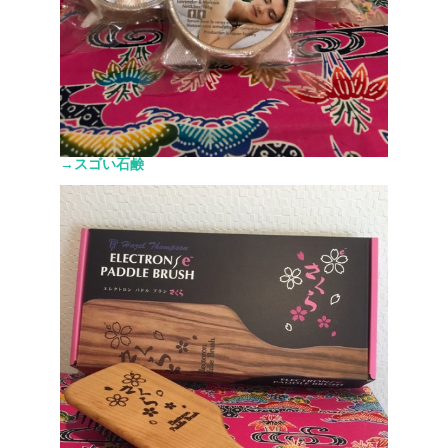
→スゴい石鹸