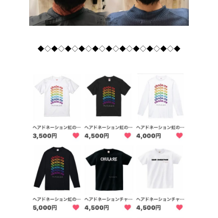
◆◇◆◇◆◇◆◇◆◇◆◇◆◇◆◇◆◇◆◇◆