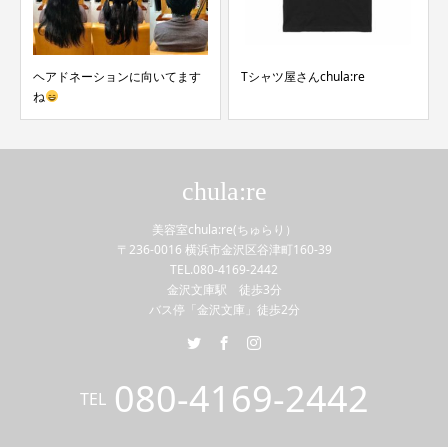
ヘアドネーションに向いてます
Tシャツ屋さんchula:re
ね
chula:re
美容室chula:re(ちゅらり）
〒236-0016 横浜市金沢区谷津町160-39
TEL.080-4169-2442
金沢文庫駅 徒歩3分
バス停「金沢文庫」徒歩2分
080-4169-2442
TEL