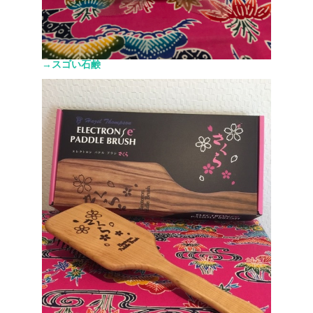
→スゴい石鹸