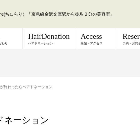
a:re(ちゅらり）「京急線金沢文庫駅から徒歩３分の美容室」
l
HairDonation
Access
Rese
だわり
ヘアドネーション
店舗・アクセス
予約・お問
が終わったらヘアドネーション
ドネーション