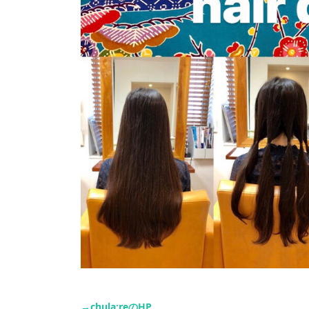
→chula:re
の
HP