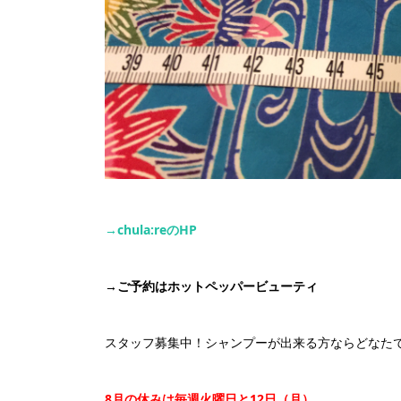
→chula:re
の
HP
→
ご予約はホットペッパービューティ
スタッフ募集中！シャンプーが出来る方ならどなたで
8
月の休みは毎週火曜日と
12
日（月）