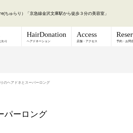
a:re(ちゅらり）「京急線金沢文庫駅から徒歩３分の美容室」
l
HairDonation
Access
Rese
だわり
ヘアドネーション
店舗・アクセス
予約・お問
りのヘアドネとスーパーロング
ーパーロング