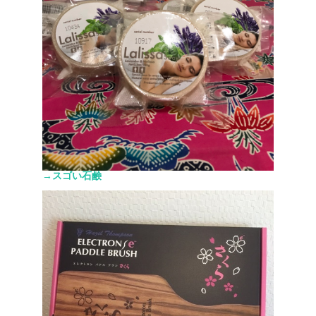
→スゴい石鹸