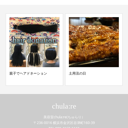
親子でヘアドネーション
土用丑の日
chula:re
美容室chula:re(ちゅらり）
〒236-0016 横浜市金沢区谷津町160-39