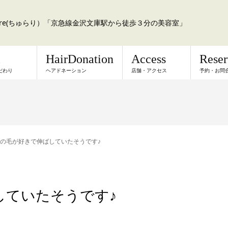
a:re(ちゅらり）「京急線金沢文庫駅から徒歩３分の美容室」
l
HairDonation
Access
Rese
だわり
ヘアドネーション
店舗・アクセス
予約・お問
の毛が好きで伸ばしていたそうです♪
していたそうです♪