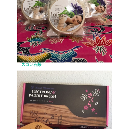
→スゴい石鹸