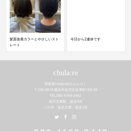
髪質改善カラーとやさしいスト
今日から2連休です
レート
chula:re
美容室chula:re(ちゅらり）
〒236-0016 横浜市金沢区谷津町160-39
TEL.080-4169-2442
金沢文庫駅 徒歩3分
バス停「金沢文庫」徒歩2分