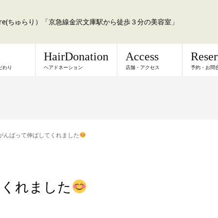
a:re(ちゅらり）「京急線金沢文庫駅から徒歩３分の美容室」
l
HairDonation
Access
Rese
だわり
ヘアドネーション
店舗・アクセス
予約・お問
がんばって伸ばしてくれました
てくれました