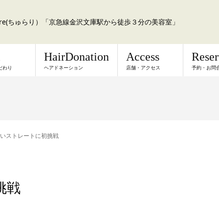
a:re(ちゅらり）「京急線金沢文庫駅から徒歩３分の美容室」
l
HairDonation
Access
Rese
だわり
ヘアドネーション
店舗・アクセス
予約・お問
いストレートに初挑戦
挑戦