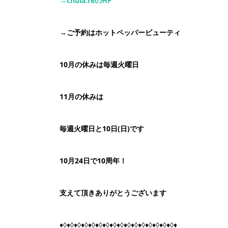
→chula:re
の
HP
→
ご予約はホットペッパービューティ
10月の休みは毎週火曜日
11月の休みは
毎週火曜日と10日(日)です
10月24日で10周年！
支えて頂きありがとうございます
♦◊♦◊♦◊♦◊♦◊♦◊♦◊♦◊♦◊♦◊♦◊♦◊♦◊♦◊♦◊♦◊♦