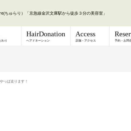
a:re(ちゅらり）「京急線金沢文庫駅から徒歩３分の美容室」
l
HairDonation
Access
Rese
だわり
ヘアドネーション
店舗・アクセス
予約・お問
やっぱ走ります！