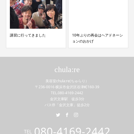
講習に行ってきました
10年ぶりの再会はヘアドネーシ
ョンのおかげ
chula:re
美容室chula:re(ちゅらり）
〒236-0016 横浜市金沢区谷津町160-39
TEL.080-4169-2442
金沢文庫駅 徒歩3分
バス停「金沢文庫」徒歩2分
080-4169-2442
TEL