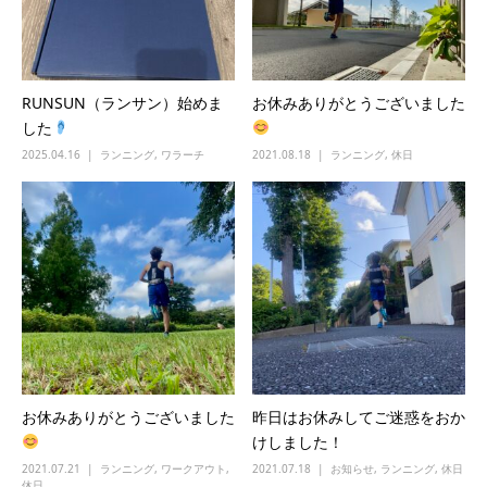
RUNSUN（ランサン）始めま
お休みありがとうございました
した
2025.04.16
ランニング
,
ワラーチ
2021.08.18
ランニング
,
休日
お休みありがとうございました
昨日はお休みしてご迷惑をおか
けしました！
2021.07.21
ランニング
,
ワークアウト
,
2021.07.18
お知らせ
,
ランニング
,
休日
休日