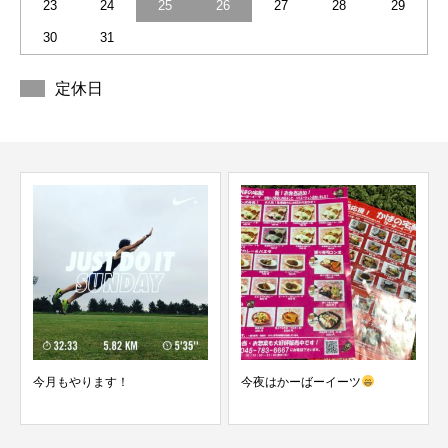
23
24
25
26
27
28
29
30
31
定休日
今月もやります！
今夜はかーばーイーツ