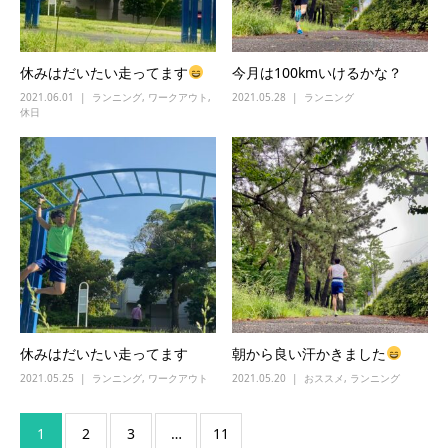
休みはだいたい走ってます
今月は100kmいけるかな？
2021.06.01
ランニング
,
ワークアウト
,
2021.05.28
ランニング
休日
休みはだいたい走ってます
朝から良い汗かきました
2021.05.25
ランニング
,
ワークアウト
2021.05.20
おススメ
,
ランニング
1
2
3
…
11