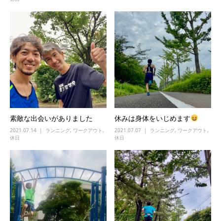
素敵な出会いがありました
休みは身体をいじめます
2021.07.14
ランニング
,
ワークアウト
,
2021.07.07
ランニング
,
ワークアウト
,
休日
休日