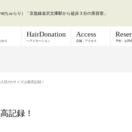
a:re(ちゅらり）「京急線金沢文庫駅から徒歩３分の美容室」
l
HairDonation
Access
Rese
だわり
ヘアドネーション
店舗・アクセス
予約・お問
8人目のLサイズは最高記録！
最高記録！