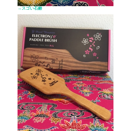
→スゴい石鹸