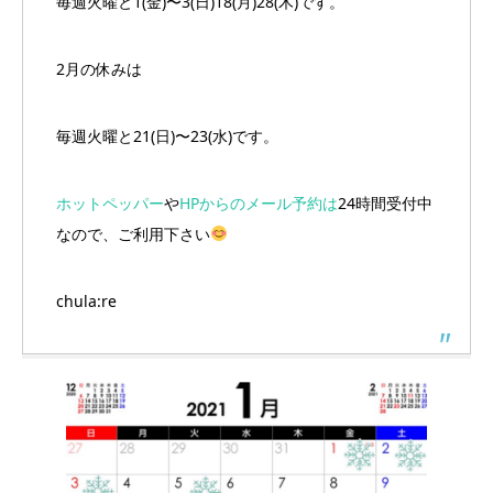
毎週火曜と1(金)〜3(日)18(月)28(木)です。
2月の休みは
毎週火曜と21(日)〜23(水)です。
ホットペッパー
や
HPからのメール予約は
24時間受付中
なので、ご利用下さい
chula:re