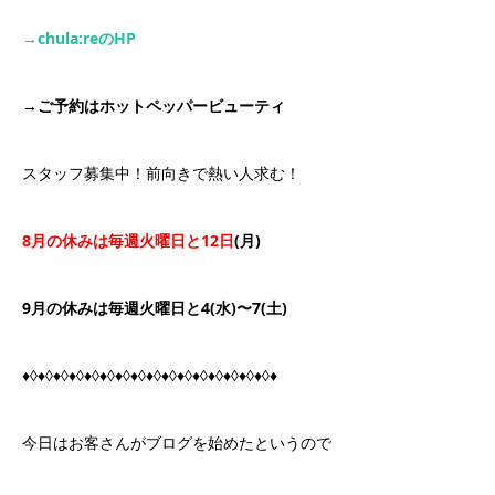
→chula:re
の
HP
→
ご予約はホットペッパービューティ
スタッフ募集中！前向きで熱い人求む！
8
月の休みは毎週火曜日と
12
日
(月)
9月の休みは毎週火曜日と4(水)〜7(土)
♦◊♦◊♦◊♦◊♦◊♦◊♦◊♦◊♦◊♦◊♦◊♦◊♦◊♦◊♦◊♦◊♦
今日はお客さんがブログを始めたというので