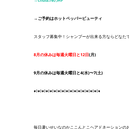
→chula:re
の
HP
→
ご予約はホットペッパービューティ
スタッフ募集中！シャンプーが出来る方ならどなたで
8
月の休みは毎週火曜日と
12
日
(月)
9月の休みは毎週火曜日と4(水)〜7(土)
♦◊♦◊♦◊♦◊♦◊♦◊♦◊♦◊♦◊♦◊♦◊♦◊♦◊♦◊♦◊♦◊♦
毎日暑いせいなのかここんとこヘアドネーションの