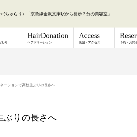
a:re(ちゅらり）「京急線金沢文庫駅から徒歩３分の美容室」
l
HairDonation
Access
Rese
だわり
ヘアドネーション
店舗・アクセス
予約・お問
ネーションで高校生ぶりの長さへ
生ぶりの長さへ