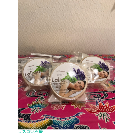
→スゴい石鹸