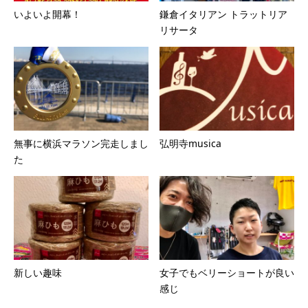
いよいよ開幕！
鎌倉イタリアン トラットリア
リサータ
無事に横浜マラソン完走しまし
弘明寺musica
た
新しい趣味
女子でもベリーショートが良い
感じ