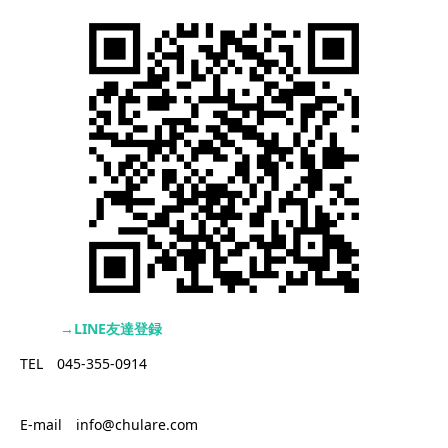
→LINE友達登録
TEL 045-355-0914
E-mail info@chulare.com