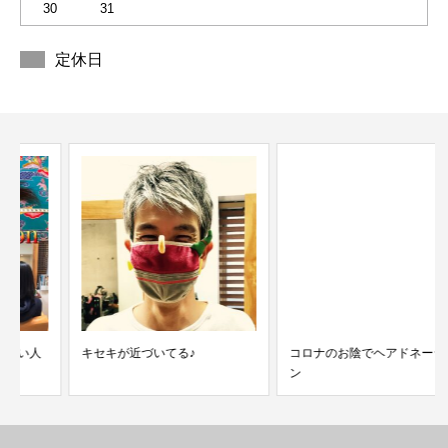
30
31
定休日
キセキが近づいてる♪
コロナのお陰でヘアドネーショ
ン