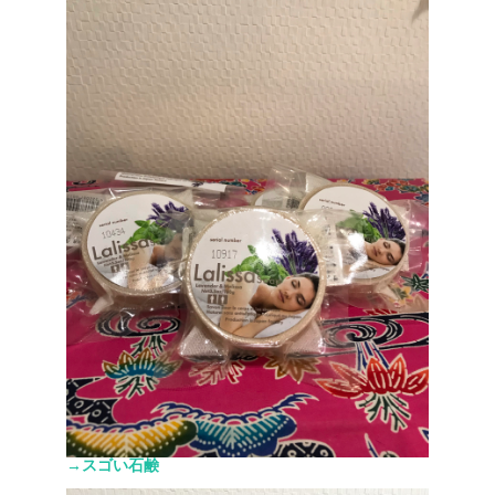
→スゴい石鹸