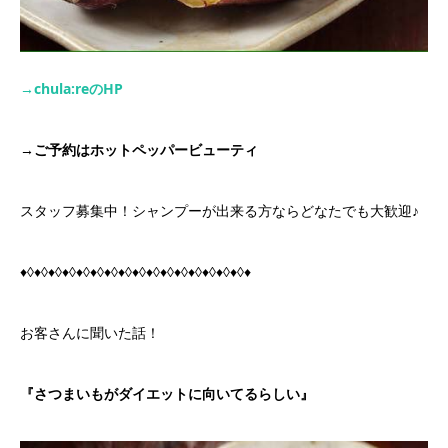
→chula:re
の
HP
→
ご予約はホットペッパービューティ
スタッフ募集中！シャンプーが出来る方ならどなたでも大歓迎♪
♦◊♦◊♦◊♦◊♦◊♦◊♦◊♦◊♦◊♦◊♦◊♦◊♦◊♦◊♦◊♦◊♦
お客さんに聞いた話！
『さつまいもがダイエットに向いてるらしい』