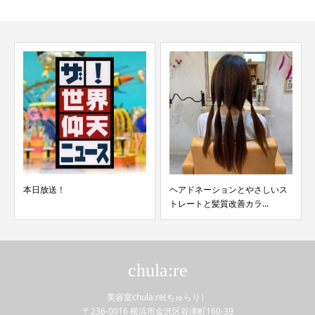
ヘアドネーションとやさしいス
やさしいストレートでツヤツヤ
トレートと髪質改善カラ...
chula:re
美容室chula:re(ちゅらり）
〒236-0016 横浜市金沢区谷津町160-39