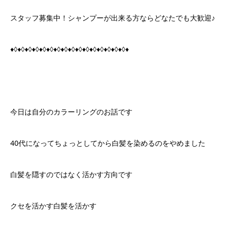
スタッフ募集中！シャンプーが出来る方ならどなたでも大歓迎♪
♦◊♦◊♦◊♦◊♦◊♦◊♦◊♦◊♦◊♦◊♦◊♦◊♦◊♦◊♦◊♦◊♦
今日は自分のカラーリングのお話です
40代になってちょっとしてから白髪を染めるのをやめました
白髪を隠すのではなく活かす方向です
クセを活かす白髪を活かす