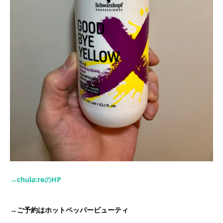
→chula:re
の
HP
→
ご予約はホットペッパービューティ