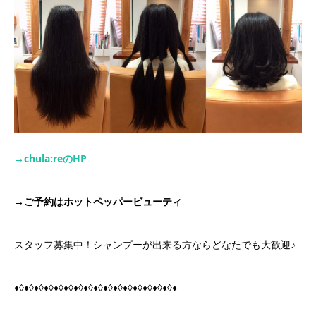
→chula:re
の
HP
→
ご予約はホットペッパービューティ
スタッフ募集中！シャンプーが出来る方ならどなたでも大歓迎♪
♦◊♦◊♦◊♦◊♦◊♦◊♦◊♦◊♦◊♦◊♦◊♦◊♦◊♦◊♦◊♦◊♦