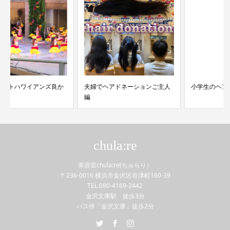
夫婦でヘアドネーションご主人
小学生のヘアドネーション
編
chula:re
美容室chula:re(ちゅらり）
〒236-0016 横浜市金沢区谷津町160-39
TEL.080-4169-2442
金沢文庫駅 徒歩3分
バス停「金沢文庫」徒歩2分