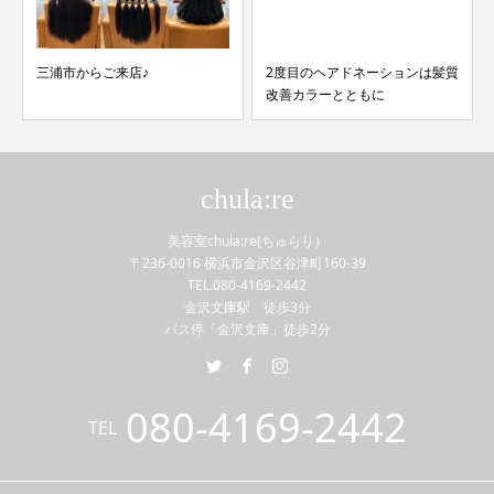
三浦市からご来店♪
2度目のヘアドネーションは髪質
改善カラーとともに
chula:re
美容室chula:re(ちゅらり）
〒236-0016 横浜市金沢区谷津町160-39
TEL.080-4169-2442
金沢文庫駅 徒歩3分
バス停「金沢文庫」徒歩2分
080-4169-2442
TEL