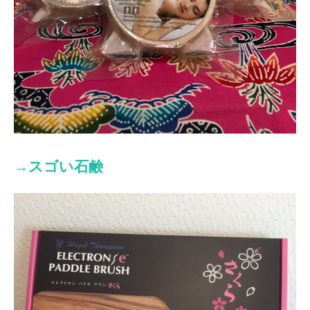
→スゴい石鹸