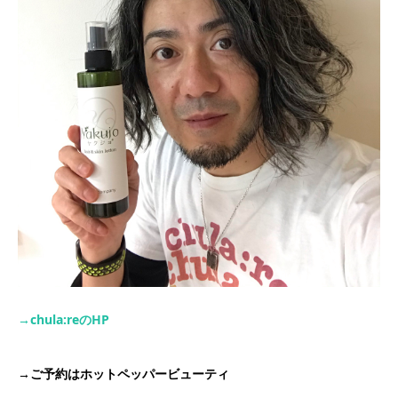
→chula:re
の
HP
→
ご予約はホットペッパービューティ