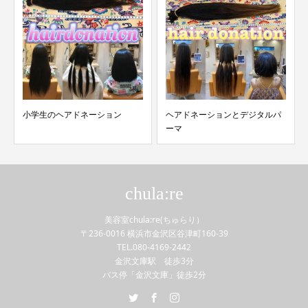
小学生のヘアドネーション
ヘアドネーションとデジタルパ
ーマ
chula:re
美容室chula:re(ちゅらり）
〒236-0016 横浜市金沢区谷津町160-39
TEL.080-4169-2442
金沢文庫駅 徒歩3分
バス停「金沢文庫」徒歩2分