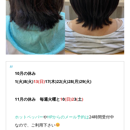
10月の休み
1(火)8(火)
13(日)
17(木)22(火)28(月)29(火)
11月の休み 毎週火曜と
1
0
(日)2
3
(
土
)
ホットペッパー
や
HPからのメール予約は
24時間受付中
なので、ご利用下さい