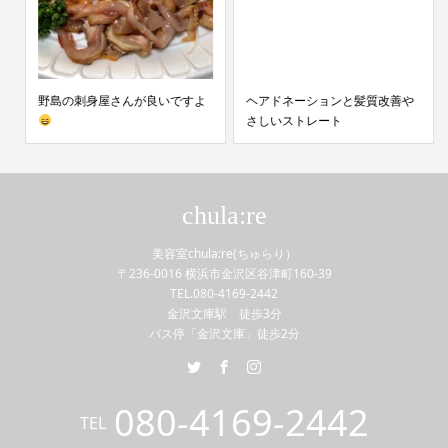
野島の刺身屋さんが良いですよ
ヘアドネーションと髪質改善や
さしいストレート
chula:re
美容室chula:re(ちゅらり）
〒236-0016 横浜市金沢区谷津町160-39
TEL.080-4169-2442
金沢文庫駅 徒歩3分
バス停「金沢文庫」徒歩2分
080-4169-2442
TEL