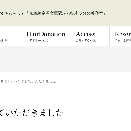
a:re(ちゅらり）「京急線金沢文庫駅から徒歩３分の美容室」
l
HairDonation
Access
Rese
だわり
ヘアドネーション
店舗・アクセス
予約・お問
ネにチャレンジしていただきました
ていただきました