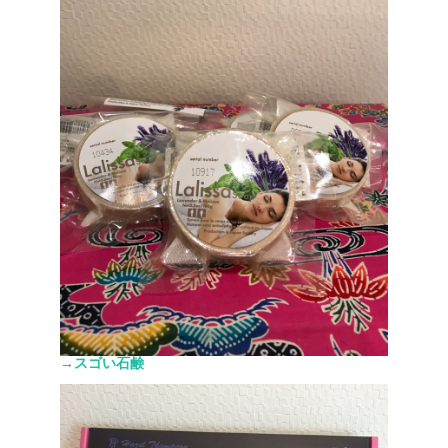
→スゴい石鹸