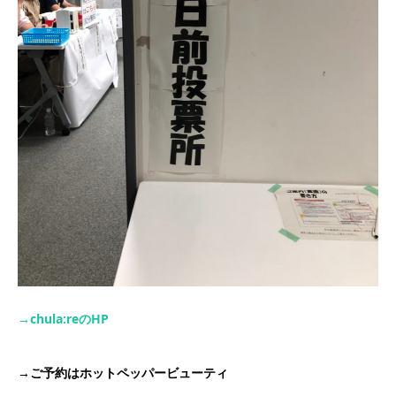
→chula:re
の
HP
→
ご予約はホットペッパービューティ