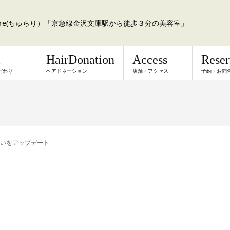
a:re(ちゅらり）「京急線金沢文庫駅から徒歩３分の美容室」
l
HairDonation
Access
Rese
だわり
ヘアドネーション
店舗・アクセス
予約・お問
いをアップデート