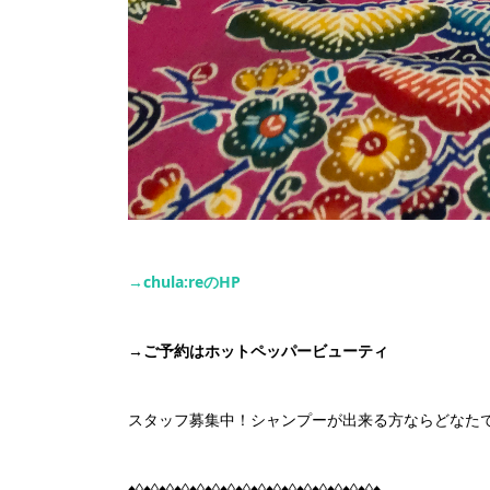
→chula:re
の
HP
→
ご予約はホットペッパービューティ
スタッフ募集中！シャンプーが出来る方ならどなたで
♦◊♦◊♦◊♦◊♦◊♦◊♦◊♦◊♦◊♦◊♦◊♦◊♦◊♦◊♦◊♦◊♦