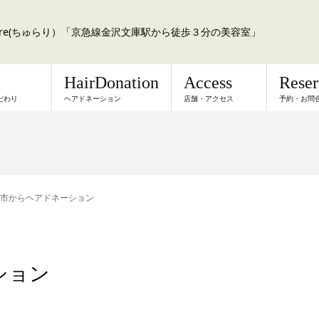
a:re(ちゅらり）「京急線金沢文庫駅から徒歩３分の美容室」
l
HairDonation
Access
Rese
だわり
ヘアドネーション
店舗・アクセス
予約・お問
市からヘアドネーション
ション