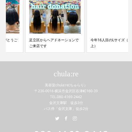
足立区からヘアドネーションで
今年16人目のLサイズ（50cm以
ご来店です
上）
chula:re
美容室chula:re(ちゅらり）
〒236-0016 横浜市金沢区谷津町160-39
TEL.080-4169-2442
金沢文庫駅 徒歩3分
バス停「金沢文庫」徒歩2分