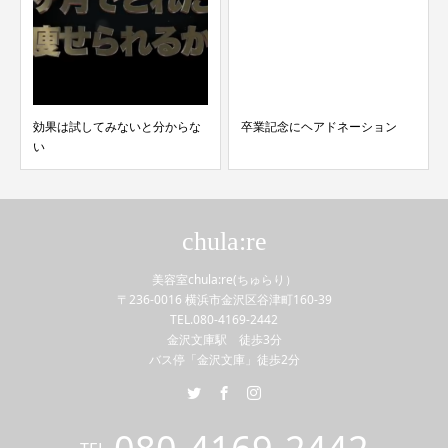
効果は試してみないと分からな
卒業記念にヘアドネーション
い
chula:re
美容室chula:re(ちゅらり）
〒236-0016 横浜市金沢区谷津町160-39
TEL.080-4169-2442
金沢文庫駅 徒歩3分
バス停「金沢文庫」徒歩2分