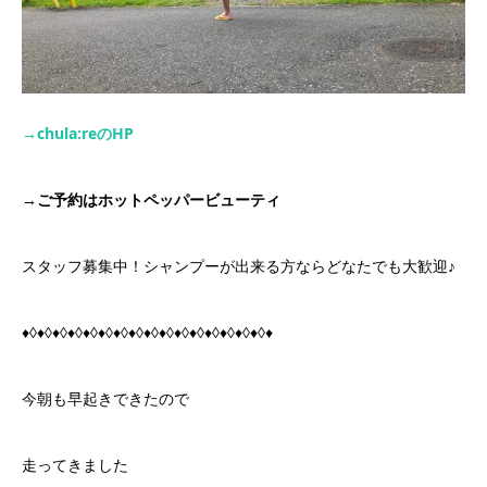
→chula:re
の
HP
→
ご予約はホットペッパービューティ
スタッフ募集中！シャンプーが出来る方ならどなたでも大歓迎♪
♦◊♦◊♦◊♦◊♦◊♦◊♦◊♦◊♦◊♦◊♦◊♦◊♦◊♦◊♦◊♦◊♦
今朝も早起きできたので
走ってきました