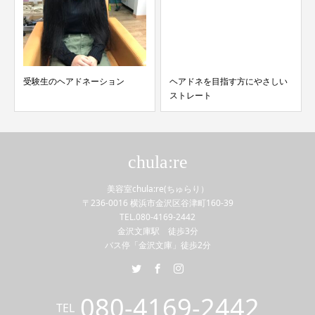
受験生のヘアドネーション
ヘアドネを目指す方にやさしい
ストレート
chula:re
美容室chula:re(ちゅらり）
〒236-0016 横浜市金沢区谷津町160-39
TEL.080-4169-2442
金沢文庫駅 徒歩3分
バス停「金沢文庫」徒歩2分
080-4169-2442
TEL