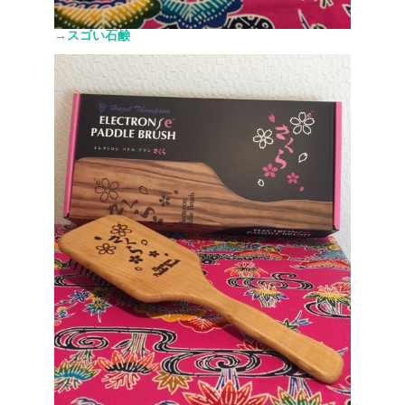
→スゴい石鹸