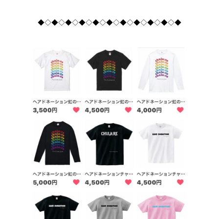
◆◇◆◇◆◇◆◇◆◇◆◇◆◇◆◇◆◇◆◇◆