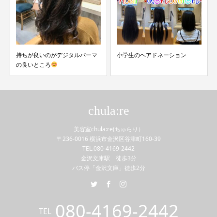
持ちが良いのがデジタルパーマ
小学生のヘアドネーション
の良いところ
chula:re
美容室chula:re(ちゅらり）
〒236-0016 横浜市金沢区谷津町160-39
TEL.080-4169-2442
金沢文庫駅 徒歩3分
バス停「金沢文庫」徒歩2分
080-4169-2442
TEL