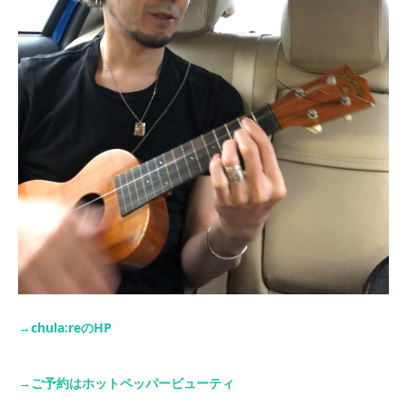
→chula:re
の
HP
→
ご予約はホットペッパービューティ