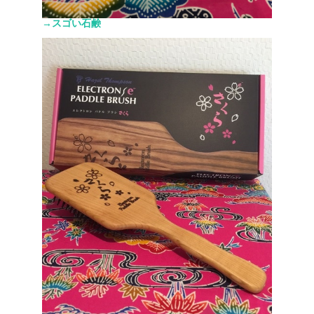
→スゴい石鹸