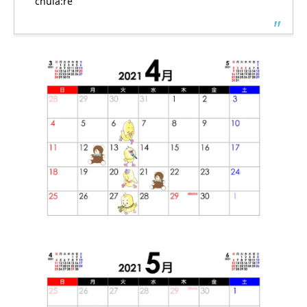
chula:re