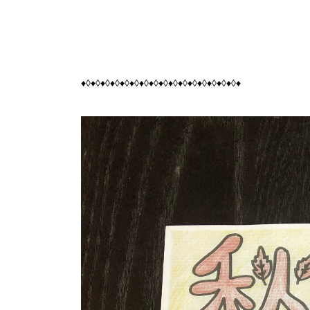
♦◊♦◊♦◊♦◊♦◊♦◊♦◊♦◊♦◊♦◊♦◊♦◊♦◊♦◊♦◊♦◊♦