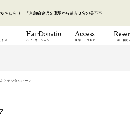
a:re(ちゅらり）「京急線金沢文庫駅から徒歩３分の美容室」
l
HairDonation
Access
Rese
だわり
ヘアドネーション
店舗・アクセス
予約・お問
ネとデジタルパーマ
マ