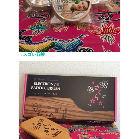
→スゴい石鹸