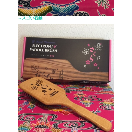
→スゴい石鹸