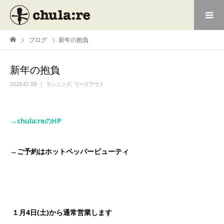
ブログ
新年の抱負
新年の抱負
2020.01.09
ランニング
,
ワークアウト
→chula:re
の
HP
→
ご予約はホットペッパービューティ
１月4日(土)から通常営業します