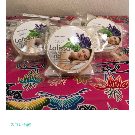
→
スゴい石鹸