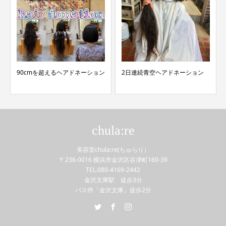
90cmを超えるヘアドネーション
2日連続青空ヘアドネーション
chula:re
美容室chula:re(ちゅらり）
〒236-0016 横浜市金沢区谷津町160-39
TEL.080-4169-2442
金沢文庫駅 徒歩3分
バス停「金沢文庫」徒歩2分